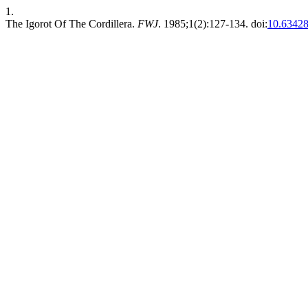
1.
The Igorot Of The Cordillera.
FWJ
. 1985;1(2):127-134. doi:
10.63428