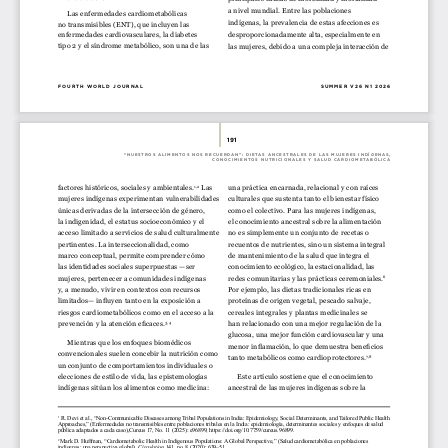
a nivel mundial. Entre las poblaciones 
Las enfermedades cardiometabólicas 
indígenas, la prevalencia de estas afecciones es 
no transmisibles (ENT), que incluyen las 
desproporcionadamente alta, especialmente en 
enfermedades cardiovasculares, la diabetes 
tipo 2 y el síndrome metabólico, son una de las
las mujeres, debido a una compleja interacción de 
SUMMER V26 N1 2026
FOURTH WORLD JOURNAL
191
“NUESTROS ALIMENTOS NOS RECUERDAN”: DIETAS ANCESTRALES DE LAS MUJERES INDÍGENAS, 
CONOCIMIENTOS NUTRICIONALES Y SALUD CARDIOMETABÓLICA
una práctica encarnada, relacional y con raíces 
factores históricos, 
sociales y ambientales.
 Las 
1,2
culturales que sustenta tanto el bienestar físico 
mujeres indígenas experimentan vulnerabilidades 
como el colectivo. Para las mujeres indígenas, 
únicas derivadas de la intersección de género, 
el conocimiento ancestral sobre la alimentación 
la indigenidad, el estatus socioeconómico y el 
no es simplemente un conjunto de recetas o 
acceso limitado a servicios de salud culturalmente 
recuentos de nutrientes, sino un sistema integral 
pertinentes. La interseccionalidad, como 
de mantenimiento de la salud que integra el 
marco conceptual, permite comprender cómo 
conocimiento ecológico, la estacionalidad, las 
las identidades sociales superpuestas —ser 
redes comunitarias y las prácticas ceremoniales.
mujeres, pertenecer a comunidades indígenas 
6
y, a menudo, vivir en contextos con recursos 
Por ejemplo, las dietas tradicionales ricas en 
limitados— influyen tanto en la exposición a 
proteínas de origen vegetal, pescado salvaje, 
riesgos cardiometabólicos como en el acceso a la 
cereales integrales y plantas medicinales se 
prevención y la atención eficaces.
han relacionado con una mejor regulación de la 
3,4
glucosa, una mejor función cardiovascular y una 
Mientras que los enfoques biomédicos 
menor inflamación, lo que demuestra beneficios 
convencionales suelen concebir la nutrición como 
tanto metabólicos como cardioprotectores.
7,8
un conjunto de comportamientos individuales o 
elecciones de estilo de vida, las epistemologías 
Este artículo sostiene que el conocimiento 
indígenas sitúan los alimentos como medicina: 
ancestral de las mujeres indígenas sobre la 
 R. Devi et al., “Non-Communicable Diseases among Tribal Populations in India: Epidemiology, Social Determinants, and Tailored Public Health 
1
Approaches,” (Enfermedades no transmisibles entre poblaciones tribales en la India: epidemiología, determinantes sociales y enfoques de salud 
pública adaptados a cada caso),Cureus 17, No. 11 (2025): e96899, https://doi.org/10.7759/cureus.96899.
Mark D. Huffman, “Cardiometabolic Health in Indigenous Populations: A Global Perspective,” (Salud cardiometabólica en poblaciones 
2 
indígenas: una perspectiva global), 
Circulation 
141, no. 8 (2020): 639–51.